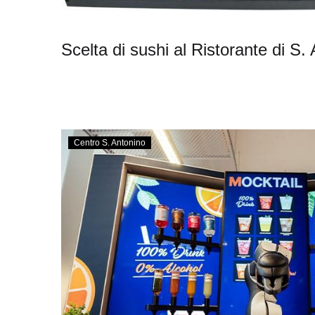
Scelta di sushi al Ristorante di S.
Drink
Centro S. Antonino
analcolici
preparati
da
un
robot