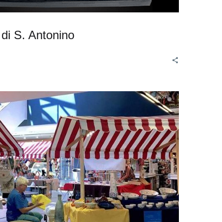
 di S. Antonino
Rassegna
artigianato
ticinese