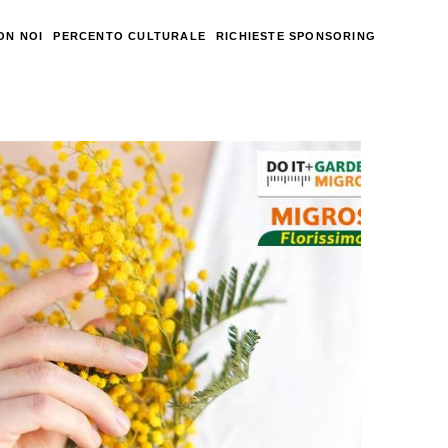
ON NOI
PERCENTO CULTURALE
RICHIESTE SPONSORING
Una
mimosa
per
tutte
le
donne