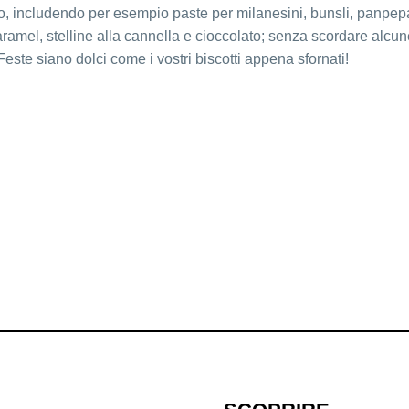
ato, includendo per esempio paste per milanesini, bunsli, panpep
caramel, stelline alla cannella e cioccolato; senza scordare alcu
Feste siano dolci come i vostri biscotti appena sfornati!