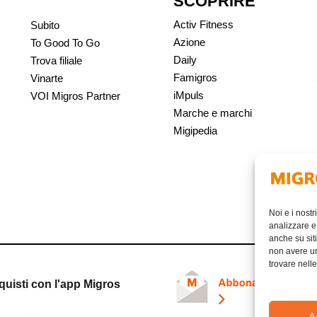
SCOPRIRE
Activ Fitness
Subito
Azione
To Good To Go
Daily
Trova filiale
Famigros
Vinarte
iMpuls
VOI Migros Partner
Marche e marchi
Migipedia
Noi e i nostr
analizzare e 
anche su siti
non avere un 
trovare nell
quisti con l'app Migros
A