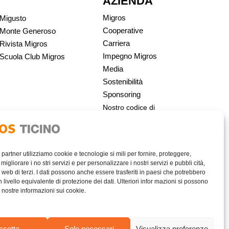
AZIENDA
Migros
Migusto
Cooperative
Monte Generoso
Carriera
Rivista Migros
Impegno Migros
Scuola Club Migros
Media
Sostenibilità
Sponsoring
Nostro codice di
condotta | Migros
i partner utilizziamo cookie e tecnologie si mili per fornire, proteggere,
migliorare i no stri servizi e per personalizzare i nostri servizi e pubbli cità,
 web di terzi. I dati possono anche essere trasferiti in paesi che potrebbero
livello equivalente di protezione dei dati. Ulteriori infor mazioni si possono
e nostre informazioni sui cookie.
AREA RISERVATA
ccetta
Solo necessari
Visualizza preferenze