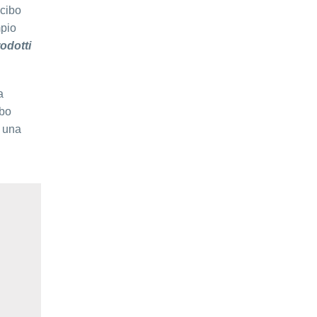
 cibo
mpio
rodotti
a
ibo
e una