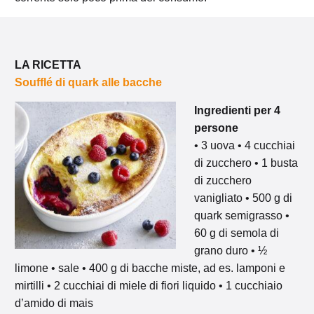
LA RICETTA
Soufflé di quark alle bacche
Ingredienti per 4
persone
• 3 uova • 4 cucchiai
di zucchero • 1 busta
di zucchero
vanigliato • 500 g di
quark semigrasso •
60 g di semola di
grano duro • ½
limone • sale • 400 g di bacche miste, ad es. lamponi e
mirtilli • 2 cucchiai di miele di fiori liquido • 1 cucchiaio
d’amido di mais