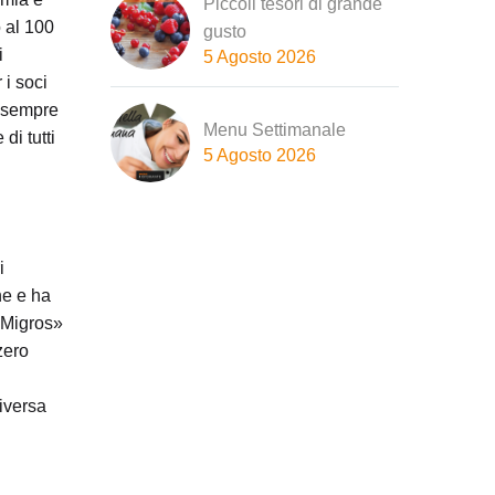
Piccoli tesori di grande
o al 100
gusto
i
5 Agosto 2026
 i soci
e sempre
Menu Settimanale
di tutti
5 Agosto 2026
i
ne e ha
r Migros»
zero
diversa