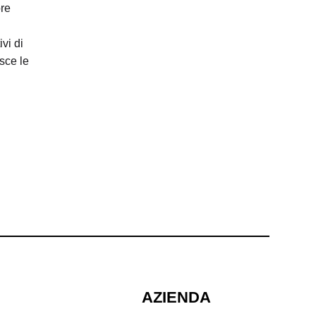
ore
ivi di
isce le
AZIENDA