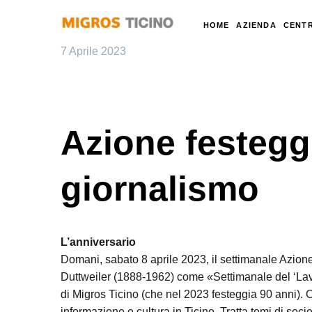
HOME
AZIENDA
CENTR
7 Aprile 2023
Azione festegg
giornalismo
L’anniversario
Domani, sabato 8 aprile 2023, il settimanale Azion
Duttweiler (1888-1962) come «Settimanale del ‘Lavor
di Migros Ticino (che nel 2023 festeggia 90 anni). C
informazione e cultura in Ticino. Tratta temi di soci