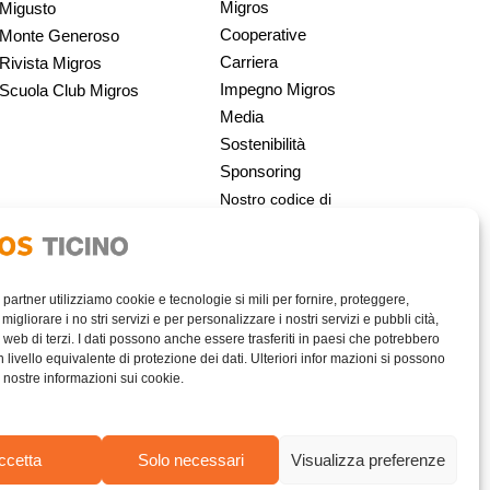
Migros
Migusto
Cooperative
Monte Generoso
Carriera
Rivista Migros
Impegno Migros
Scuola Club Migros
Media
Sostenibilità
Sponsoring
Nostro codice di
condotta | Migros
i partner utilizziamo cookie e tecnologie si mili per fornire, proteggere,
migliorare i no stri servizi e per personalizzare i nostri servizi e pubbli cità,
 web di terzi. I dati possono anche essere trasferiti in paesi che potrebbero
livello equivalente di protezione dei dati. Ulteriori infor mazioni si possono
e nostre informazioni sui cookie.
AREA RISERVATA
ccetta
Solo necessari
Visualizza preferenze