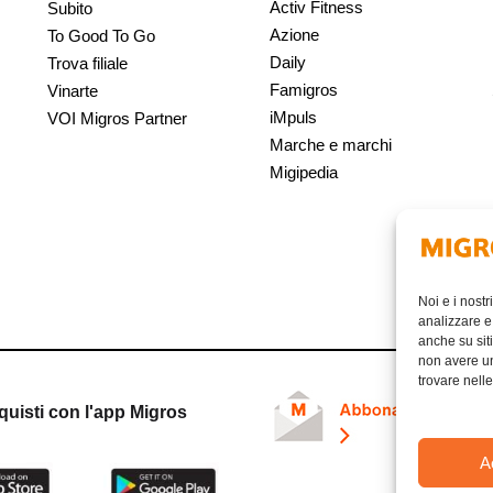
Activ Fitness
Subito
Azione
To Good To Go
Daily
Trova filiale
Famigros
Vinarte
iMpuls
VOI Migros Partner
Marche e marchi
Migipedia
Noi e i nostr
analizzare e 
anche su siti
non avere un 
trovare nell
quisti con l'app Migros
A