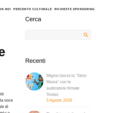
ON NOI
PERCENTO CULTURALE
RICHIESTE SPONSORING
Cerca
e
Recenti
Migros lancia la "Story
Mania" con le
audiostorie firmate
ieb
Tonies
 la voce
5 Agosto 2026
le di
omia e