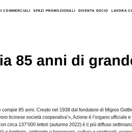
I COMMERCIALI
SPAZI PROMOZIONALI
DIVENTA SOCIO
LAVORA C
ia 85 anni di grand
e compie 85 anni. Creato nel 1938 dal fondatore di Migros Gottl
o ticinese società cooperativa’», Azione è l’organo ufficiale e
on circa 137’000 lettori (autunno 2022) è il più diffuso settimana
età e territorio, ambiente e benessere, cultura e spettacoli, econ