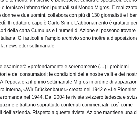
e e fornisce informazioni puntuali sul Mondo Migros. È realizzat
donne e due uomini, collabora con più di 130 giornalisti e liber
edì. Il redattore capo è Carlo Silini. L’abbonamento è gratuito per
ori della carta Cumulus e i numeri di Azione si possono trovar
italiana. Gli articoli e l’ampio archivio sono inoltre a disposizione 
 la newsletter settimanale.
rnale esaminerà «profondamente e serenamente (…) i problemi
ttori e dei consumatori; le condizioni delle nostre valli e dei nostr
». All’epoca era il primo settimanale Migros in ordine di apparizio
zzera interna, «Wir Brückenbauer» creata nel 1942 e «Le Pionnie
a romanda nel 1944. Dal 2004 le riviste svizzero tedesca e sviz
zine e trattano soprattutto contenuti commerciali, così come
ali dell’azienda. Rispetto a queste riviste, Azione mantiene una 