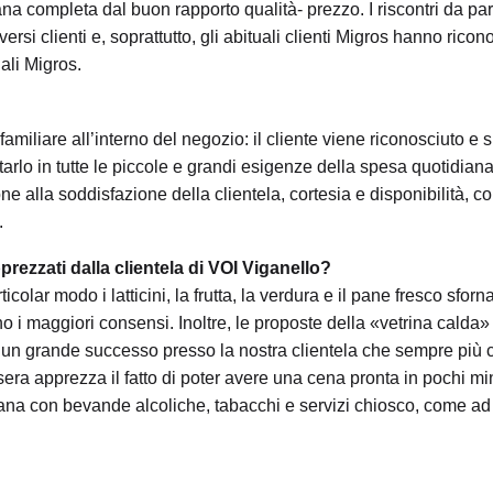
na completa dal buon rapporto qualità- prezzo. I riscontri da par
rsi clienti e, soprattutto, gli abituali clienti Migros hanno ricon
iali Migros.
amiliare all’interno del negozio: il cliente viene riconosciuto e s
arlo in tutte le piccole e grandi esigenze della spesa quotidiana.
 alla soddisfazione della clientela, cortesia e disponibilità, co
.
pprezzati dalla clientela di VOI Viganello?
rticolar modo i latticini, la frutta, la verdura e il pane fresco sforn
o i maggiori consensi. Inoltre, le proposte della «vetrina calda»
lati un grande successo presso la nostra clientela che sempre più
era apprezza il fatto di poter avere una cena pronta in pochi min
idiana con bevande alcoliche, tabacchi e servizi chiosco, come ad