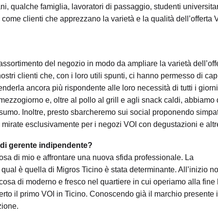
ani, qualche famiglia, lavoratori di passaggio, studenti universitar
ì come clienti che apprezzano la varietà e la qualità dell’offerta 
’assortimento del negozio in modo da ampliare la varietà dell’offe
ostri clienti che, con i loro utili spunti, ci hanno permesso di cap
nderla ancora più rispondente alle loro necessità di tutti i giorni
ezzogiorno e, oltre al pollo al grill e agli snack caldi, abbiamo
nsumo. Inoltre, presto sbarcheremo sui social proponendo simpat
tà mirate esclusivamente per i negozi VOI con degustazioni e altre
a di gerente indipendente?
lcosa di mio e affrontare una nuova sfida professionale. La
ual è quella di Migros Ticino è stata determinante. All’inizio n
lcosa di moderno e fresco nel quartiere in cui operiamo alla fin
perto il primo VOI in Ticino. Conoscendo già il marchio presente 
zione.