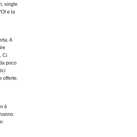
i, single
VOI e la
rta. A
ire
. Ci
 da poco
ici
 offerte.
on è
e hanno
in