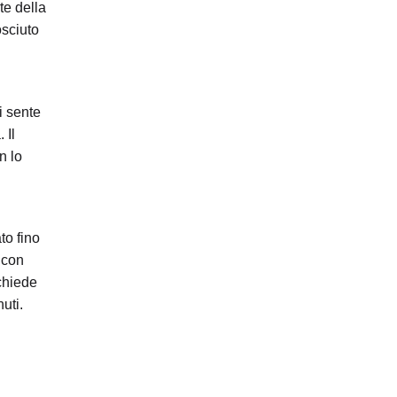
te della
osciuto
i sente
 Il
n lo
ato fino
 con
 chiede
uti.