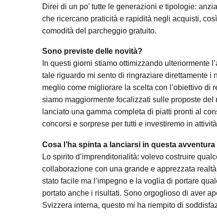
Direi di un po’ tutte le generazioni e tipologie: anzi
che ricercano praticità e rapidità negli acquisti, cos
comodità del parcheggio gratuito.
Sono previste delle novità?
In questi giorni stiamo ottimizzando ulteriormente l
tale riguardo mi sento di ringraziare direttamente i n
meglio come migliorare la scelta con l’obiettivo di re
siamo maggiormente focalizzati sulle proposte del m
lanciato una gamma completa di piatti pronti al co
concorsi e sorprese per tutti e investiremo in attivi
Cosa l’ha spinta a lanciarsi in questa avventur
Lo spirito d’imprenditorialità: volevo costruire qua
collaborazione con una grande e apprezzata realtà q
stato facile ma l’impegno e la voglia di portare qua
portato anche i risultati. Sono orgoglioso di aver a
Svizzera interna, questo mi ha riempito di soddisfa