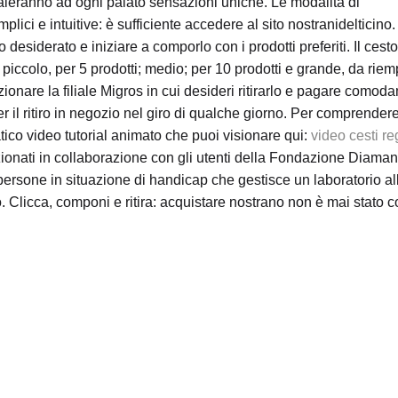
egaleranno ad ogni palato sensazioni uniche. Le modalità di
ci e intuitive: è sufficiente accedere al sito nostranidelticino.
o desiderato e iniziare a comporlo con i prodotti preferiti. Il cest
 piccolo, per 5 prodotti; medio; per 10 prodotti e grande, da riem
zionare la filiale Migros in cui desideri ritirarlo e pagare como
 per il ritiro in negozio nel giro di qualche giorno. Per comprende
ico video tutorial animato che puoi visionare qui:
video cesti re
ionati in collaborazione con gli utenti della Fondazione Diaman
i persone in situazione di handicap che gestisce un laboratorio al
o. Clicca, componi e ritira: acquistare nostrano non è mai stato c