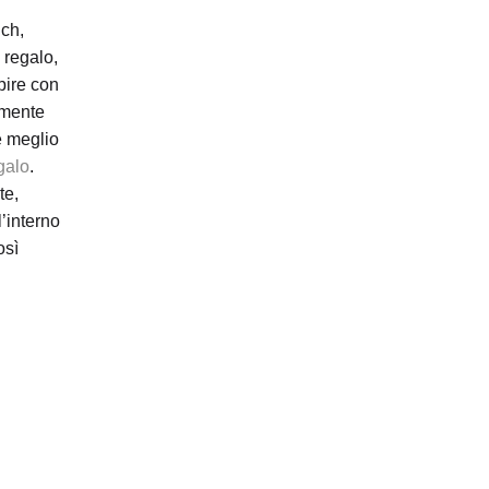
 ch,
o regalo,
pire con
damente
re meglio
galo
.
te,
l’interno
osì