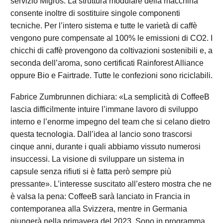
servizio Migros. La struttura modulare della macchina
consente inoltre di sostituire singole componenti
tecniche. Per l’intero sistema e tutte le varietà di caffè
vengono pure compensate al 100% le emissioni di CO2. I
chicchi di caffè provengono da coltivazioni sostenibili e, a
seconda dell’aroma, sono certificati Rainforest Alliance
oppure Bio e Fairtrade. Tutte le confezioni sono riciclabili.
Fabrice Zumbrunnen dichiara: «La semplicità di CoffeeB
lascia difficilmente intuire l’immane lavoro di sviluppo
interno e l’enorme impegno del team che si celano dietro
questa tecnologia. Dall’idea al lancio sono trascorsi
cinque anni, durante i quali abbiamo vissuto numerosi
insuccessi. La visione di sviluppare un sistema in
capsule senza rifiuti si è fatta però sempre più
pressante». L’interesse suscitato all’estero mostra che ne
è valsa la pena: CoffeeB sarà lanciato in Francia in
contemporanea alla Svizzera, mentre in Germania
giungerà nella primavera del 2023. Sono in programma