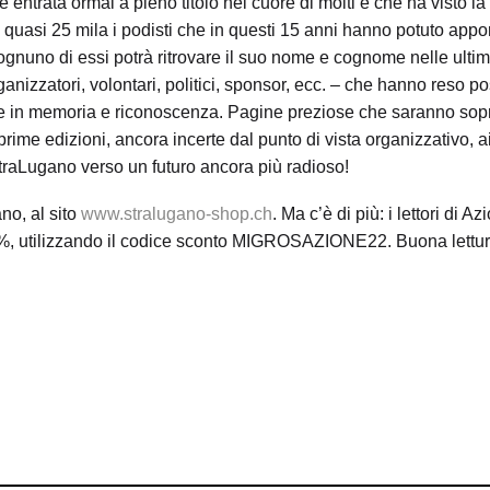
 entrata ormai a pieno titolo nel cuore di molti e che ha visto la
ti quasi 25 mila i podisti che in questi 15 anni hanno potuto appor
 ognuno di essi potrà ritrovare il suo nome e cognome nelle ulti
ganizzatori, volontari, politici, sponsor, ecc. – che hanno reso po
ine in memoria e riconoscenza. Pagine preziose che saranno sopr
prime edizioni, ancora incerte dal punto di vista organizzativo, a
 StraLugano verso un futuro ancora più radioso!
ano, al sito
www.stralugano-shop.ch
. Ma c’è di più: i lettori di Az
0%, utilizzando il codice sconto MIGROSAZIONE22. Buona lettur