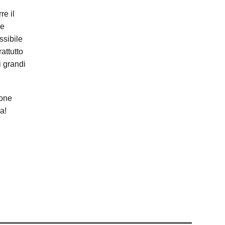
re il
me
ssibile
attutto
i grandi
ione
a!