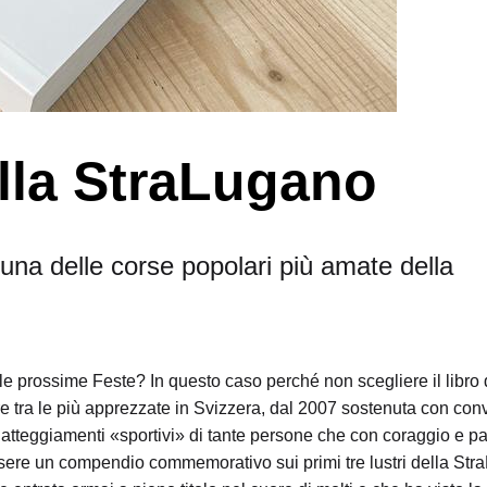
ella StraLugano
 una delle corse popolari più amate della
r le prossime Feste? In questo caso perché non scegliere il libro
 tra le più apprezzate in Svizzera, dal 2007 sostenuta con con
li atteggiamenti «sportivi» di tante persone che con coraggio e p
 essere un compendio commemorativo sui primi tre lustri della St