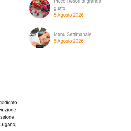
Piccoli tesori di grande
gusto
5 Agosto 2026
Menu Settimanale
5 Agosto 2026
 dedicato
vinzione
assione
raLugano,