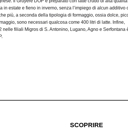
ese. Il Gruyère DOP è preparato con latte crudo di alta qualità
 in estate e fieno in inverno, senza l’impiego di alcun additivo 
nche più, a seconda della tipologia di formaggio, ossia dolce, pic
maggio, sono necessari qualcosa come 400 litri di latte. Infine,
nelle filiali Migros di S. Antonino, Lugano, Agno e Serfontana 
P.
SCOPRIRE