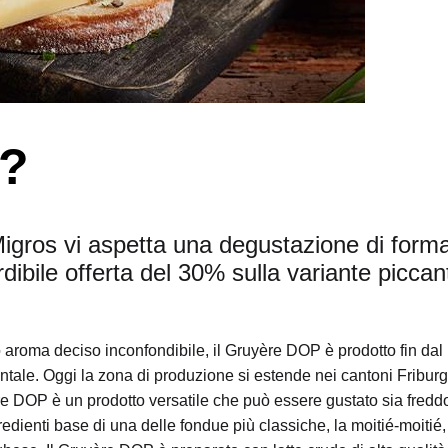
o?
 Migros vi aspetta una degustazione di form
bile offerta del 30% sulla variante piccan
o aroma deciso inconfondibile, il Gruyère DOP è prodotto fin dal
tale. Oggi la zona di produzione si estende nei cantoni Fribur
re DOP è un prodotto versatile che può essere gustato sia fredd
edienti base di una delle fondue più classiche, la moitié-moitié,