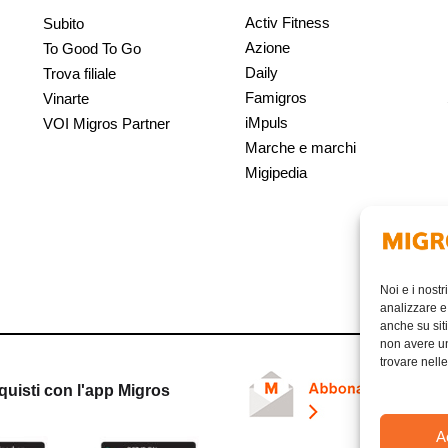
Activ Fitness
Subito
Azione
To Good To Go
Daily
Trova filiale
Famigros
Vinarte
iMpuls
VOI Migros Partner
Marche e marchi
Migipedia
Noi e i nostr
analizzare e 
anche su siti
non avere un 
trovare nell
quisti con l'app Migros
A