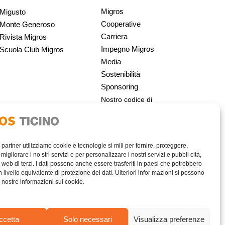
Migros
Migusto
Cooperative
Monte Generoso
Carriera
Rivista Migros
Impegno Migros
Scuola Club Migros
Media
Sostenibilità
Sponsoring
Nostro codice di
condotta | Migros
i partner utilizziamo cookie e tecnologie si mili per fornire, proteggere,
migliorare i no stri servizi e per personalizzare i nostri servizi e pubbli cità,
 web di terzi. I dati possono anche essere trasferiti in paesi che potrebbero
livello equivalente di protezione dei dati. Ulteriori infor mazioni si possono
e nostre informazioni sui cookie.
AREA RISERVATA
ccetta
Solo necessari
Visualizza preferenze