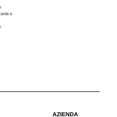
o
cante o
è
AZIENDA