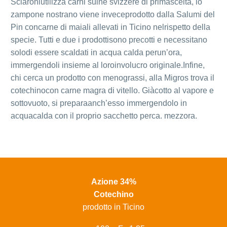
Sciaroniutilizza carni suine svizzere di primascelta, lo
zampone nostrano viene inveceprodotto dalla Salumi del
Pin concarne di maiali allevati in Ticino nelrispetto della
specie. Tutti e due i prodottisono precotti e necessitano
solodi essere scaldati in acqua calda perun’ora,
immergendoli insieme al loroinvolucro originale.Infine,
chi cerca un prodotto con menograssi, alla Migros trova il
cotechinocon carne magra di vitello. Giàcotto al vapore e
sottovuoto, si preparaanch’esso immergendolo in
acquacalda con il proprio sacchetto perca. mezzora.
Azione 34%
Cotechino
prodotto in Ticino