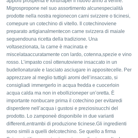
apporti prosperità e fortunaper il nuovo anno a venire.
Migrospropone nel suo assortimento alcunespecialità
prodotte nella nostra regionecon carni svizzere o ticinesi,
comepure un cotechino di vitello. Il cotechinoviene
preparato artigianalmentecon carne svizzera di maiale
seguendouna ricetta della tradizione. Una
voltasezionata, la carne è macinata e
miscelataaccuratamente con lardo, cotenna,spezie e vino
rosso. L’impasto così ottenutoviene insaccato in un
budellonaturale e lasciato asciugare in appositecelle. Per
apprezzare al meglio tuttigli aromi dell’insaccato, si
consigliadi immergerlo in acqua fredda e cuocerloin
acqua calda ma non in ebollizioneper un’oretta. È
importante nonbucare prima il cotechino per evitaredi
disperdere nell’acqua i gustosi e preziosisucchi del
prodotto. Lo zamponeè disponibile in due varianti
differenti,entrambi di produzione ticinese.Gli ingredienti
sono simili a quelli delcotechino. Se quello a firma