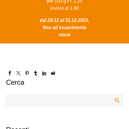
per 100 g Fr. 1.25
invece di 1.90
dal 29.12 al 31.12.2023,
fino ad esaurimento
stock
Cerca