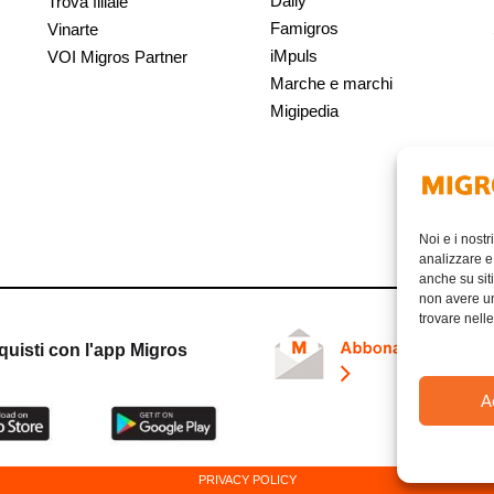
Daily
Trova filiale
Famigros
Vinarte
iMpuls
VOI Migros Partner
Marche e marchi
Migipedia
Noi e i nostr
analizzare e 
anche su siti
non avere un 
trovare nell
quisti con l'app Migros
A
PRIVACY POLICY