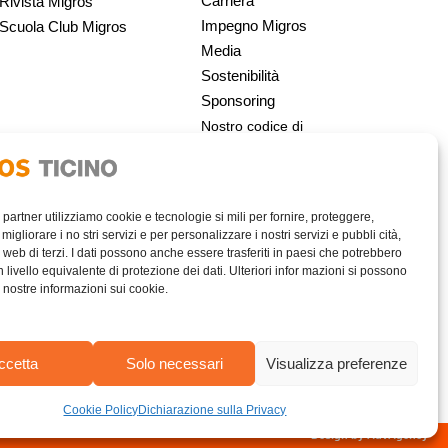
Carriera
Rivista Migros
Impegno Migros
Scuola Club Migros
Media
Sostenibilità
Sponsoring
Nostro codice di
condotta | Migros
i partner utilizziamo cookie e tecnologie si mili per fornire, proteggere,
migliorare i no stri servizi e per personalizzare i nostri servizi e pubbli cità,
 web di terzi. I dati possono anche essere trasferiti in paesi che potrebbero
livello equivalente di protezione dei dati. Ulteriori infor mazioni si possono
e nostre informazioni sui cookie.
AREA RISERVATA
ccetta
Solo necessari
Visualizza preferenze
Cookie Policy
Dichiarazione sulla Privacy
Design by AdvAgency