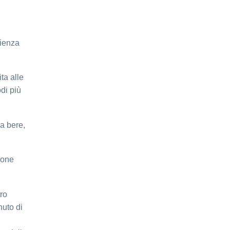
rienza
ta alle
di più
a bere,
ione
ro
nuto di