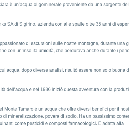
quaciara è un’acqua oligominerale proveniente da una sorgente del
nks SA di Sigirino, azienda con alle spalle oltre 35 anni di espe
ppassionato di escursioni sulle nostre montagne, durante una gi
no con un’insolita umidità, che perdurava anche durante i perio
cui acqua, dopo diverse analisi, risultò essere non solo buona d
alità dell’acqua e nel 1986 iniziò questa avventura con la produz
 Monte Tamaro è un’acqua che offre diversi benefici per il nost
 di mineralizzazione, povera di sodio. Ha un bassissimo conte
nquinanti come pesticidi e composti farmacologici. È adatta alla