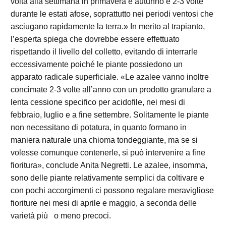
volta alla settimana in primavera e autunno e 2-3 volte
durante le estati afose, soprattutto nei periodi ventosi che
asciugano rapidamente la terra.» In merito al trapianto,
l’esperta spiega che dovrebbe essere effettuato
rispettando il livello del colletto, evitando di interrarle
eccessivamente poiché le piante possiedono un
apparato radicale superficiale. «Le azalee vanno inoltre
concimate 2-3 volte all’anno con un prodotto granulare a
lenta cessione specifico per acidofile, nei mesi di
febbraio, luglio e a fine settembre. Solitamente le piante
non necessitano di potatura, in quanto formano in
maniera naturale una chioma tondeggiante, ma se si
volesse comunque contenerle, si può intervenire a fine
fioritura», conclude Anita Negretti. Le azalee, insomma,
sono delle piante relativamente semplici da coltivare e
con pochi accorgimenti ci possono regalare meravigliose
fioriture nei mesi di aprile e maggio, a seconda delle
varietà più o meno precoci.