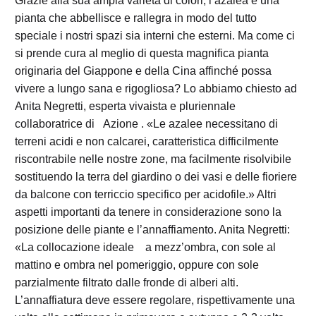
Grazie alla sua ampia varietà di colori, l’azalea è una
pianta che abbellisce e rallegra in modo del tutto
speciale i nostri spazi sia interni che esterni. Ma come ci
si prende cura al meglio di questa magnifica pianta
originaria del Giappone e della Cina affinché possa
vivere a lungo sana e rigogliosa? Lo abbiamo chiesto ad
Anita Negretti, esperta vivaista e pluriennale
collaboratrice di Azione . «Le azalee necessitano di
terreni acidi e non calcarei, caratteristica difficilmente
riscontrabile nelle nostre zone, ma facilmente risolvibile
sostituendo la terra del giardino o dei vasi e delle fioriere
da balcone con terriccio specifico per acidofile.» Altri
aspetti importanti da tenere in considerazione sono la
posizione delle piante e l’annaffiamento. Anita Negretti:
«La collocazione ideale a mezz’ombra, con sole al
mattino e ombra nel pomeriggio, oppure con sole
parzialmente filtrato dalle fronde di alberi alti.
L’annaffiatura deve essere regolare, rispettivamente una