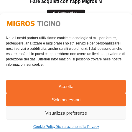
Fare acquisti con l'app Migros M
Noi e i nostri partner utilizziamo cookie e tecnologie si mili per fornire,
proteggere, analizzare e migliorare i no stri servizi e per personalizzare i
nostri servizi e pubbli cità, anche su siti web di terzi. I dati possono anche
essere trasferiti in paesi che potrebbero non avere un livello equivalente di
protezione dei dati. Ulteriori infor mazioni si possono trovare nelle nostre
informazioni sui cookie.
Accetta
Solo necessari
AREA RISERVATA
Visualizza preferenze
© Cooperativa Migros Ticino
PRIVACY POLICY
Cookie Policy
Dichiarazione sulla Privacy
Design by AdvAgency