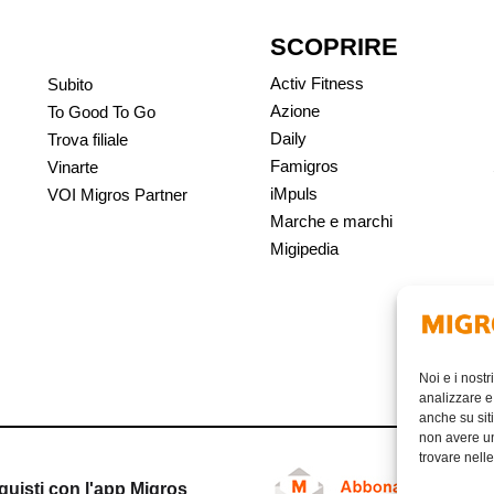
SCOPRIRE
Activ Fitness
Subito
Azione
To Good To Go
Daily
Trova filiale
Famigros
Vinarte
iMpuls
VOI Migros Partner
Marche e marchi
Migipedia
Noi e i nostr
analizzare e 
anche su siti
non avere un 
trovare nell
quisti con l'app Migros