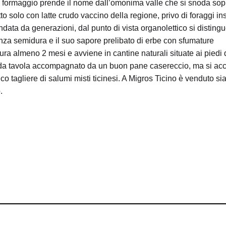
 formaggio prende il nome dall’omonima valle che si snoda sopr
o solo con latte crudo vaccino della regione, privo di foraggi insi
ata da generazioni, dal punto di vista organolettico si distingue
tenza semidura e il suo sapore prelibato di erbe con sfumature
ura almeno 2 mesi e avviene in cantine naturali situate ai piedi
 da tavola accompagnato da un buon pane casereccio, ma si ac
 tagliere di salumi misti ticinesi. A Migros Ticino è venduto si
.