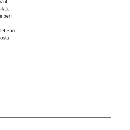
a il
lati.
 per il
 del San
costa
a