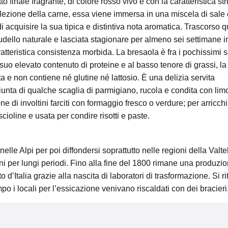
 finale fragrante, di colore rosso vivo e con la caratteristica str
elezione della carne, essa viene immersa in una miscela di sale
 acquisire la sua tipica e distintiva nota aromatica. Trascorso 
udello naturale e lasciata stagionare per almeno sei settimane in
atteristica consistenza morbida. La bresaola è fra i pochissimi 
suo elevato contenuto di proteine e al basso tenore di grassi, la
a e non contiene né glutine né lattosio. È una delizia servita
iunta di qualche scaglia di parmigiano, rucola e condita con lim
 di involtini farciti con formaggio fresco o verdure; per arricch
iscioline e usata per condire risotti e paste.
lle Alpi per poi diffondersi soprattutto nelle regioni della Valte
i per lungi periodi. Fino alla fine del 1800 rimane una produzi
to d’Italia grazie alla nascita di laboratori di trasformazione. Si ri
po i locali per l’essicazione venivano riscaldati con dei bracieri