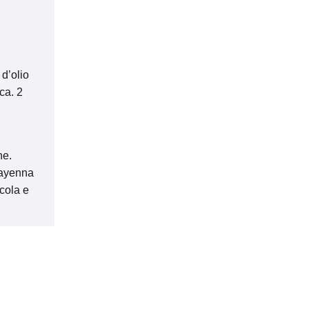
 d’olio
ca. 2
ne.
Cayenna
ucola e