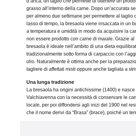
d’anca, un taglio che permette di ottenere un prodotto
grasso all’interno della carne. Dopo un’accurata s
per almeno due settimane per permettere al taglio di
lasso di tempo, la bresaola viene insaccata in un b
a temperatura e umidità in modo da acquisire la car
non essere prodotto con carne di maiale. Grazie al 
bresaola è ideale nell’ambito di una dieta equilibrat
tradizionalmente sotto forma di carpaccio con l’agg
olio. Naturalmente è ottima anche per la preparazione
tagliere di affettati misti oppure anche tagliata a str
Una lunga tradizione
La bresaola ha origini antichissime (1400) e nasce ne
Valchiavenna con la necessità di conservare le carn
locale, per poi diffondersi agli inizi del 1900 nel res
che il nome derivi da “Brasa” (brace), poiché un tem