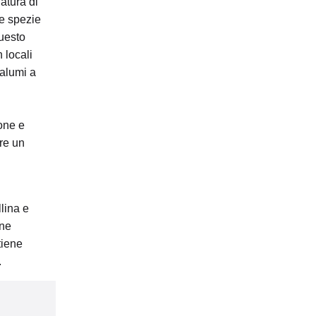
iatura di
 e spezie
questo
 locali
salumi a
one e
ire un
llina e
one
tiene
.