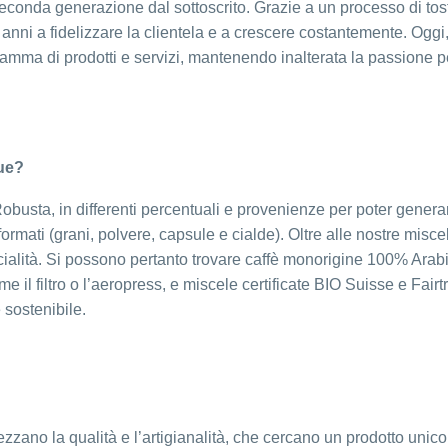
a seconda generazione dal sottoscrito. Grazie a un processo di tos
li anni a fidelizzare la clientela e a crescere costantemente. Oggi
 gamma di prodotti e servizi, mantenendo inalterata la passione p
gue?
obusta, in differenti percentuali e provenienze per poter genera
 formati (grani, polvere, capsule e cialde). Oltre alle nostre misce
ialità. Si possono pertanto trovare caffè monorigine 100% Arab
me il filtro o l’aeropress, e miscele certificate BIO Suisse e Fairt
 sostenibile.
rezzano la qualità e l’artigianalità, che cercano un prodotto unico