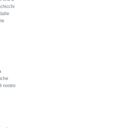
 chicchi
dalle
ele
a
tiche
Il nostro