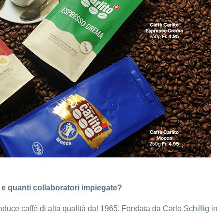
 e quanti collaboratori impiegate?
oduce caffè di alta qualità dal 1965. Fondata da Carlo Schillig 