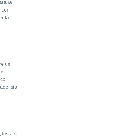
tatura
, con
er la
re un
le
ica,
rade, sia
, tostato