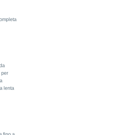
completa
 da
 per
la
a lenta
e fino a