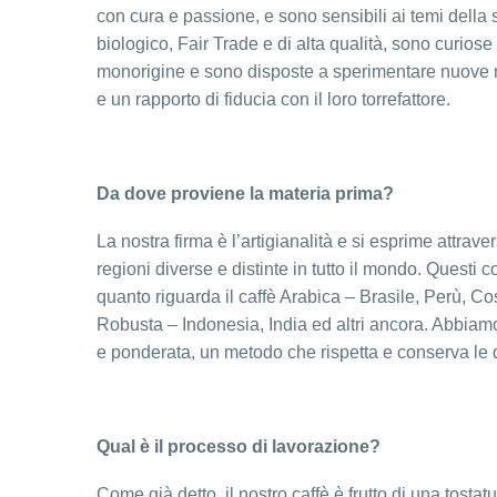
con cura e passione, e sono sensibili ai temi della 
biologico, Fair Trade e di alta qualità, sono curios
monorigine e sono disposte a sperimentare nuove 
e un rapporto di fiducia con il loro torrefattore.
Da dove proviene la materia prima?
La nostra firma è l’artigianalità e si esprime attrav
regioni diverse e distinte in tutto il mondo. Ques
quanto riguarda il caffè Arabica – Brasile, Perù, Cos
Robusta – Indonesia, India ed altri ancora. Abbiamo
e ponderata, un metodo che rispetta e conserva le q
Qual è il processo di lavorazione?
Come già detto, il nostro caffè è frutto di una tosta