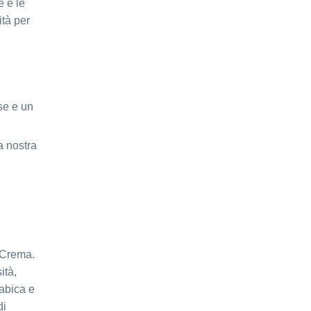
e e le
ità per
se e un
a nostra
 Crema.
ità,
rabica e
di