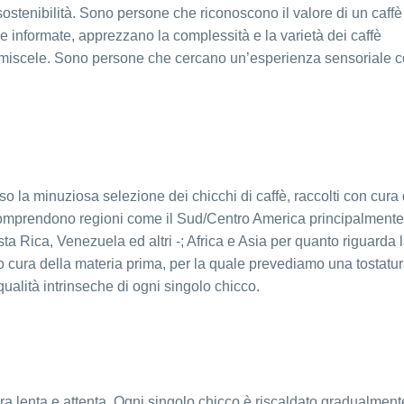
sostenibilità. Sono persone che riconoscono il valore di un caffè
e e informate, apprezzano la complessità e la varietà dei caffè
miscele. Sono persone che cercano un’esperienza sensoriale 
erso la minuziosa selezione dei chicchi di caffè, raccolti con cura
ti comprendono regioni come il Sud/Centro America principalmente
ta Rica, Venezuela ed altri -; Africa e Asia per quanto riguarda 
 cura della materia prima, per la quale prevediamo una tostatur
ualità intrinseche di ogni singolo chicco.
tura lenta e attenta. Ogni singolo chicco è riscaldato gradualment