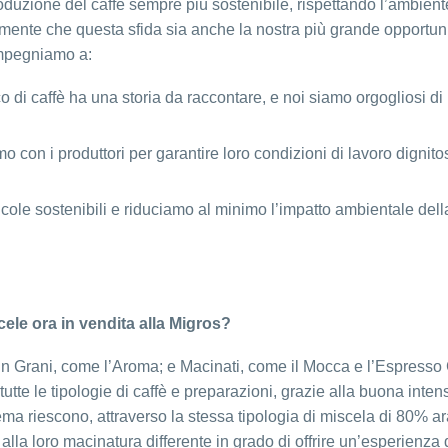
oduzione del caffè sempre più sostenibile, rispettando l’ambient
mamente che questa sfida sia anche la nostra più grande opportun
 impegniamo a:
 di caffè ha una storia da raccontare, e noi siamo orgogliosi di
o con i produttori per garantire loro condizioni di lavoro dignito
cole sostenibili e riduciamo al minimo l’impatto ambientale dell
cele ora in vendita alla Migros?
 in Grani, come l’Aroma; e Macinati, come il Mocca e l’Espresso
tte le tipologie di caffè e preparazioni, grazie alla buona intens
ma riescono, attraverso la stessa tipologia di miscela di 80% a
 alla loro macinatura differente in grado di offrire un’esperienza 