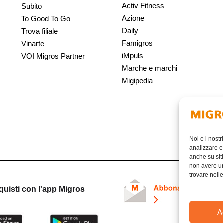
Activ Fitness
Subito
Azione
To Good To Go
Daily
Trova filiale
Famigros
Vinarte
iMpuls
VOI Migros Partner
Marche e marchi
Migipedia
Noi e i nostr
analizzare e 
anche su siti
non avere un 
trovare nell
quisti con l'app Migros
A