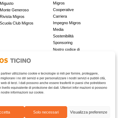
Migros
Migusto
Cooperative
Monte Generoso
Carriera
Rivista Migros
Impegno Migros
Scuola Club Migros
Media
Sostenibilità
Sponsoring
Nostro codice di
condotta | Migros
i partner utilizziamo cookie e tecnologie si mili per fornire, proteggere,
migliorare i no stri servizi e per personalizzare i nostri servizi e pubbli cità,
 web di terzi. I dati possono anche essere trasferiti in paesi che potrebbero
livello equivalente di protezione dei dati. Ulteriori infor mazioni si possono
e nostre informazioni sui cookie.
AREA RISERVATA
ccetta
Solo necessari
Visualizza preferenze