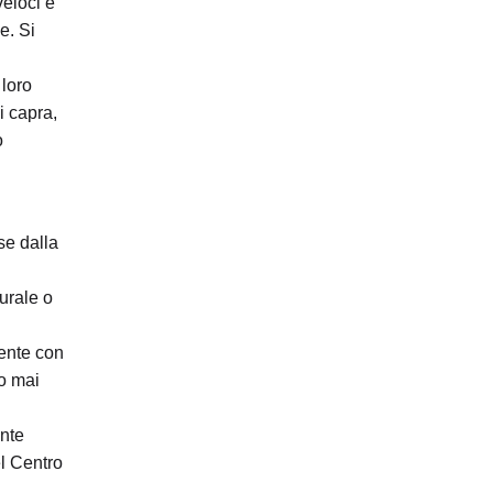
veloci e
e. Si
 loro
i capra,
o
se dalla
urale o
mente con
ro mai
ante
el Centro