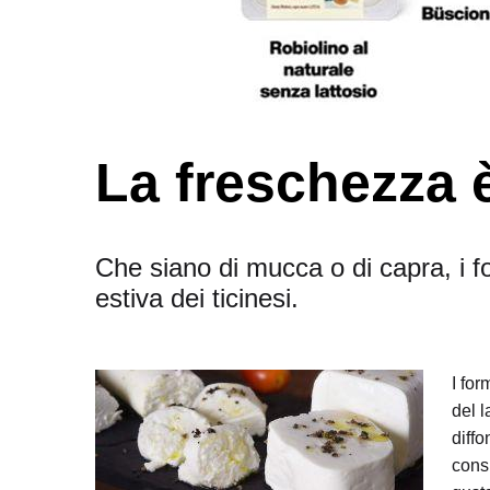
La freschezza è
Che siano di mucca o di capra, i 
estiva dei ticinesi.
I for
del 
diffo
consi