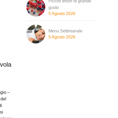
Piccoli tesori di grande
gusto
5 Agosto 2026
Menu Settimanale
5 Agosto 2026
avola
ggio –
 del
di
si