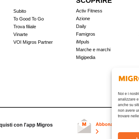
SCOPRIRE
Activ Fitness
Subito
Azione
To Good To Go
Daily
Trova filiale
Famigros
Vinarte
iMpuls
VOI Migros Partner
Marche e marchi
Migipedia
Noi e i nostr
analizzare e 
anche su siti
non avere un 
trovare nell
quisti con l'app Migros