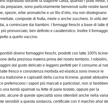
no soprattutto durante la stagione calda, quando i piatti freddi, 
i da preparare, sono particolarmente benvenuti sulle nostre tavol
pe, spezie, erbe aromatiche e un filo d’olio, ma non disdegnano
late, composte di frutta, miele o anche zucchero. In virtù del
ai, a cominciare dai bambini. I formaggi freschi a base di latte d
 più pronunciato, ben definito e caratteristico. Inoltre il formaggi
spetto a quello vaccino.
ponibili diversi formaggini freschi, prodotti con latte 100% ticine
ne della preziosa materia prima del nostro territorio. I robiolini,
ggini dal gusto delicato e leggero perfetti per il consumo al nat
latte fresco e consistenza morbida ed elastica sono invece le
tica tradizione e capisaldi della cucina ticinese, gustati abitual
e preferiscono i sapori più marcati e particolari, non si farebbe
o una bontà spalmati su fette di pane tostato, oppure per la
sito, alcune di queste specialità sono ottenibili anche nella vari
nte sensibili a questa sostanza, certificate con il marchio aha! d