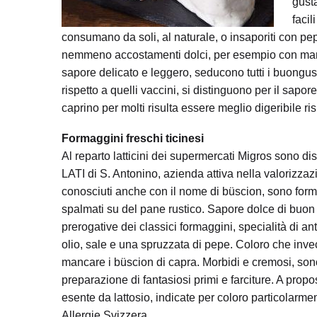
gusta
facil
consumano da soli, al naturale, o insaporiti con pe
nemmeno accostamenti dolci, per esempio con marmel
sapore delicato e leggero, seducono tutti i buongust
rispetto a quelli vaccini, si distinguono per il sapore
caprino per molti risulta essere meglio digeribile ri
Formaggini freschi ticinesi
Al reparto latticini dei supermercati Migros sono dis
LATI di S. Antonino, azienda attiva nella valorizzazio
conosciuti anche con il nome di büscion, sono forma
spalmati su del pane rustico. Sapore dolce di buon 
prerogative dei classici formaggini, specialità di an
olio, sale e una spruzzata di pepe. Coloro che invec
mancare i büscion di capra. Morbidi e cremosi, son
preparazione di fantasiosi primi e farciture. A propo
esente da lattosio, indicate per coloro particolarme
Allergie Svizzera.