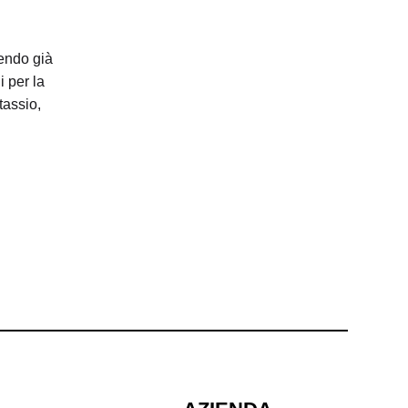
sendo già
i per la
tassio,