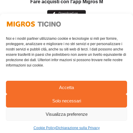
Fare acquisti con l'app Migros M
Noi e i nostri partner utilizziamo cookie e tecnologie si mili per fornire,
proteggere, analizzare e migliorare i no stri servizi e per personalizzare i
nostri servizi e pubbli cità, anche su siti web di terzi. I dati possono anche
essere trasferiti in paesi che potrebbero non avere un livello equivalente di
protezione dei dati. Ulteriori infor mazioni si possono trovare nelle nostre
informazioni sui cookie.
Accetta
Solo necessari
AREA RISERVATA
Visualizza preferenze
© Cooperativa Migros Ticino
PRIVACY POLICY
Cookie Policy
Dichiarazione sulla Privacy
Design by AdvAgency