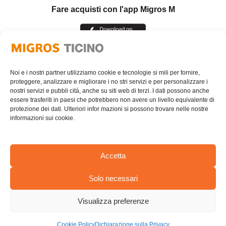
Fare acquisti con l'app Migros M
Noi e i nostri partner utilizziamo cookie e tecnologie si mili per fornire,
proteggere, analizzare e migliorare i no stri servizi e per personalizzare i
nostri servizi e pubbli cità, anche su siti web di terzi. I dati possono anche
essere trasferiti in paesi che potrebbero non avere un livello equivalente di
protezione dei dati. Ulteriori infor mazioni si possono trovare nelle nostre
informazioni sui cookie.
Accetta
Solo necessari
AREA RISERVATA
Visualizza preferenze
© Cooperativa Migros Ticino
PRIVACY POLICY
Cookie Policy
Dichiarazione sulla Privacy