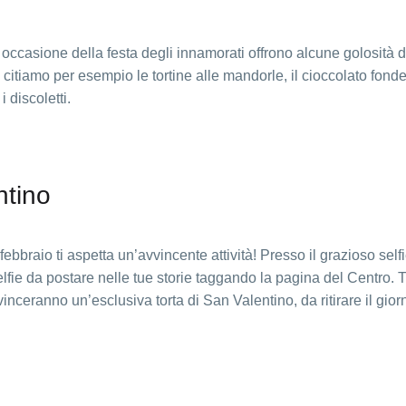
n occasione della festa degli innamorati offrono alcune golosità d
 citiamo per esempio le tortine alle mandorle, il cioccolato fonde
 discoletti.
ntino
ebbraio ti aspetta un’avvincente attività! Presso il grazioso self
fie da postare nelle tue storie taggando la pagina del Centro. Tra
inceranno un’esclusiva torta di San Valentino, da ritirare il gior