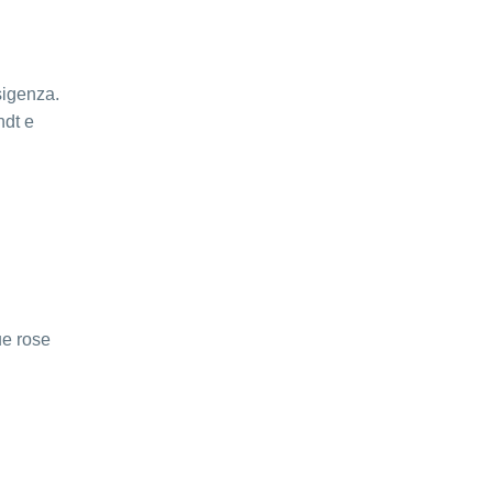
sigenza.
ndt e
ue rose