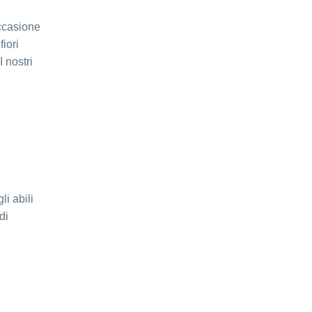
occasione
fiori
 nostri
i abili
di