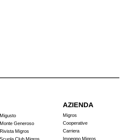
AZIENDA
Migros
Migusto
Cooperative
Monte Generoso
Carriera
Rivista Migros
Impegno Migros
Scuola Club Migros