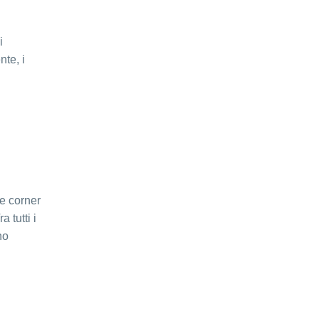
i
nte, i
ie corner
 tutti i
no