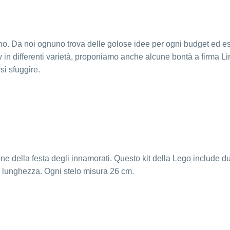
no. Da noi ognuno trova delle golose idee per ogni budget ed e
y in differenti varietà, proponiamo anche alcune bontà a firma Li
si sfuggire.
ione della festa degli innamorati. Questo kit della Lego include d
 in lunghezza. Ogni stelo misura 26 cm.