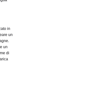
zato in
reare un
pagne.
ve un
ome di
arica