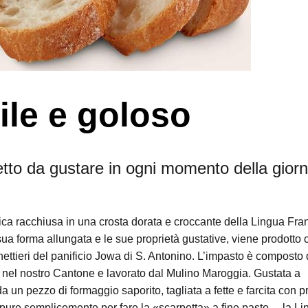
ile e goloso
tto da gustare in ogni momento della giorn
tica racchiusa in una crosta dorata e croccante della Lingua Fra
ua forma allungata e le sue proprietà gustative, viene prodotto 
anettieri del panificio Jowa di S. Antonino. L’impasto è composto
to nel nostro Cantone e lavorato dal Mulino Maroggia. Gustata a
n pezzo di formaggio saporito, tagliata a fette e farcita con pr
oppure semplicemente per fare la «scarpetta» a fine pasto… la L