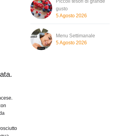
Piccoli tesori di grande
gusto
5 Agosto 2026
Menu Settimanale
5 Agosto 2026
ata.
ncese.
con
 da
osciutto
ingua