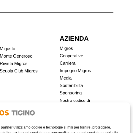
AZIENDA
Migros
Migusto
Cooperative
Monte Generoso
Carriera
Rivista Migros
Impegno Migros
Scuola Club Migros
Media
Sostenibilità
Sponsoring
Nostro codice di
condotta | Migros
i partner utilizziamo cookie e tecnologie si mili per fornire, proteggere,
migliorare i no stri servizi e per personalizzare i nostri servizi e pubbli cità,