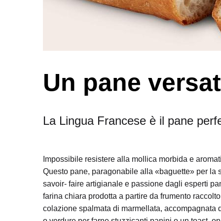
Un pane versat
La Lingua Francese è il pane perfe
Impossibile resistere alla mollica morbida e aroma
Questo pane, paragonabile alla «baguette» per la s
savoir- faire artigianale e passione dagli esperti p
farina chiara prodotta a partire da frumento raccol
colazione spalmata di marmellata, accompagnata da u
o verdure per farne stuzzicanti panini o un toast, 