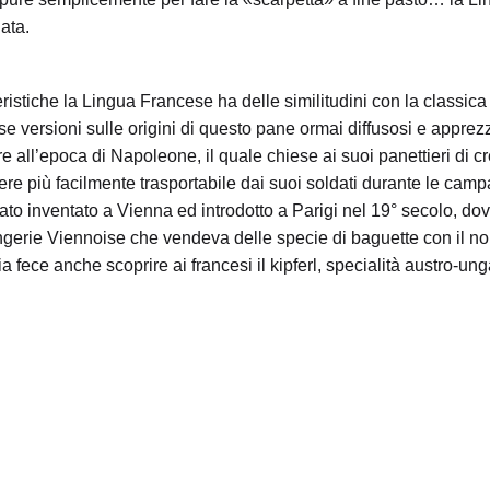
ata.
stiche la Lingua Francese ha delle similitudini con la classica
rse versioni sulle origini di questo pane ormai diffusosi e apprez
re all’epoca di Napoleone, il quale chiese ai suoi panettieri di c
re più facilmente trasportabile dai suoi soldati durante le cam
tato inventato a Vienna ed introdotto a Parigi nel 19° secolo, do
ngerie Viennoise che vendeva delle specie di baguette con il n
 fece anche scoprire ai francesi il kipferl, specialità austro-ung