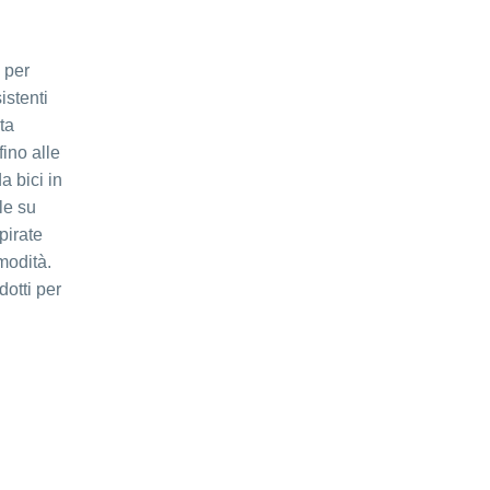
 per
istenti
ta
fino alle
a bici in
le su
pirate
modità.
otti per