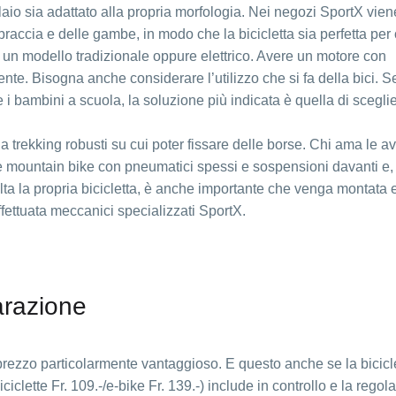
elaio sia adattato alla propria morfologia. Nei negozi SportX vien
raccia e delle gambe, in modo che la bicicletta sia perfetta per
 un modello tradizionale oppure elettrico. Avere un motore con
nte. Bisogna anche considerare l’utilizzo che si fa della bici. Se
e i bambini a scuola, la soluzione più indicata è quella di scegli
da trekking robusti su cui poter fissare delle borse. Chi ama le a
lle mountain bike con pneumatici spessi e sospensioni davanti e,
ta la propria bicicletta, è anche importante che venga montata 
fettuata meccanici specializzati SportX.
arazione
 prezzo particolarmente vantaggioso. E questo anche se la bicicl
ciclette Fr. 109.-/e-bike Fr. 139.-) include in controllo e la regol