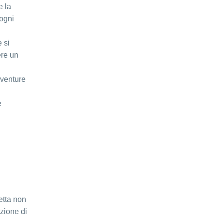
e la
 ogni
 si
ere un
vventure
e
etta non
azione di