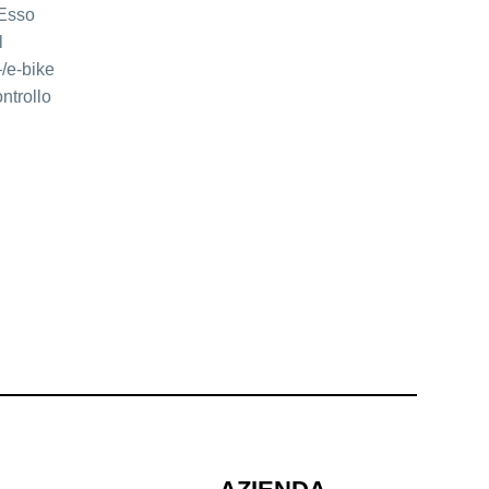
 Esso
l
–/e-bike
ntrollo