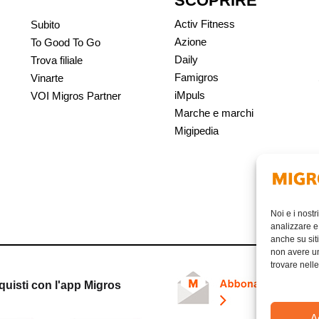
SCOPRIRE
Activ Fitness
Subito
Azione
To Good To Go
Daily
Trova filiale
Famigros
Vinarte
iMpuls
VOI Migros Partner
Marche e marchi
Migipedia
Noi e i nostr
analizzare e 
anche su siti
non avere un 
trovare nell
quisti con l'app Migros
A