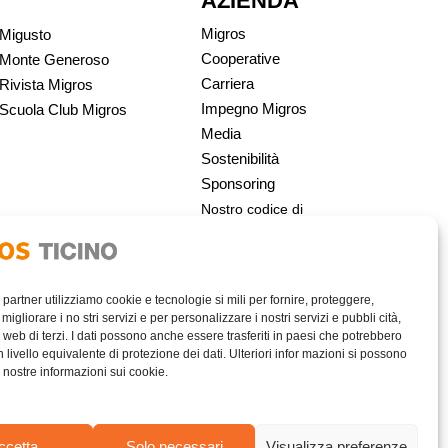
AZIENDA
Migros
Migusto
Cooperative
Monte Generoso
Carriera
Rivista Migros
Impegno Migros
Scuola Club Migros
Media
Sostenibilità
Sponsoring
Nostro codice di
condotta | Migros
i partner utilizziamo cookie e tecnologie si mili per fornire, proteggere,
migliorare i no stri servizi e per personalizzare i nostri servizi e pubbli cità,
 web di terzi. I dati possono anche essere trasferiti in paesi che potrebbero
livello equivalente di protezione dei dati. Ulteriori infor mazioni si possono
e nostre informazioni sui cookie.
AREA RISERVATA
ccetta
Solo necessari
Visualizza preferenze