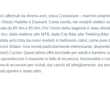
ci affermati da diversi anni, ossia Crosswave – marchio proprio
 – Ghost, Haibike e Diamant. Come novità, nei modelli elettrici es
vata da 65 Nm e 85 Nm. Per l’inizio della stagione è stata allesti
bici, dalle elettrice alle MTB, dalle City Bike alle Trekking Bike 
stata arricchita da nuovi modelli in bellissimi colori, come pure d
ricicli Glober. Una novità particolarmente interessante, disponibi
iech Cycles. Quest’ultimo offre biciclette per adulti e bambini is
e garantiscono il massimo in fatto di sicurezza, funzionalità e co
accessori per ciclisti, dai caschi all’abbigliamento, dai prod
li sportivi e molto altro.