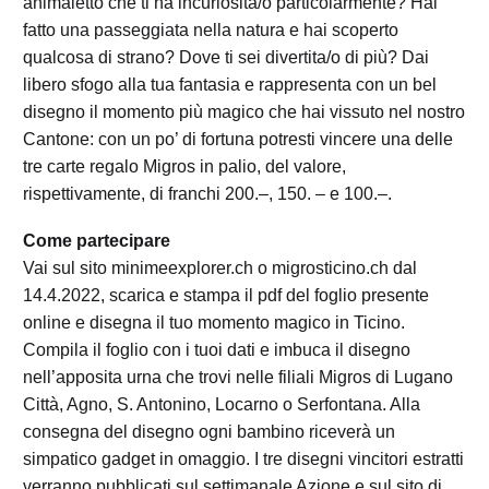
animaletto che ti ha incuriosita/o particolarmente? Hai
fatto una passeggiata nella natura e hai scoperto
qualcosa di strano? Dove ti sei divertita/o di più? Dai
libero sfogo alla tua fantasia e rappresenta con un bel
disegno il momento più magico che hai vissuto nel nostro
Cantone: con un po’ di fortuna potresti vincere una delle
tre carte regalo Migros in palio, del valore,
rispettivamente, di franchi 200.–, 150. – e 100.–.
Come partecipare
Vai sul sito minimeexplorer.ch o migrosticino.ch dal
14.4.2022, scarica e stampa il pdf del foglio presente
online e disegna il tuo momento magico in Ticino.
Compila il foglio con i tuoi dati e imbuca il disegno
nell’apposita urna che trovi nelle filiali Migros di Lugano
Città, Agno, S. Antonino, Locarno o Serfontana. Alla
consegna del disegno ogni bambino riceverà un
simpatico gadget in omaggio. I tre disegni vincitori estratti
verranno pubblicati sul settimanale Azione e sul sito di