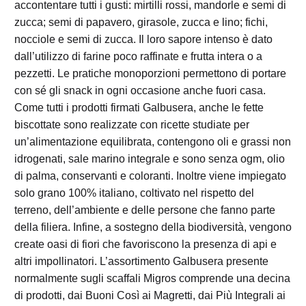
accontentare tutti i gusti: mirtilli rossi, mandorle e semi di
zucca; semi di papavero, girasole, zucca e lino; fichi,
nocciole e semi di zucca. Il loro sapore intenso è dato
dall’utilizzo di farine poco raffinate e frutta intera o a
pezzetti. Le pratiche monoporzioni permettono di portare
con sé gli snack in ogni occasione anche fuori casa.
Come tutti i prodotti firmati Galbusera, anche le fette
biscottate sono realizzate con ricette studiate per
un’alimentazione equilibrata, contengono oli e grassi non
idrogenati, sale marino integrale e sono senza ogm, olio
di palma, conservanti e coloranti. Inoltre viene impiegato
solo grano 100% italiano, coltivato nel rispetto del
terreno, dell’ambiente e delle persone che fanno parte
della filiera. Infine, a sostegno della biodiversità, vengono
create oasi di fiori che favoriscono la presenza di api e
altri impollinatori. L’assortimento Galbusera presente
normalmente sugli scaffali Migros comprende una decina
di prodotti, dai Buoni Così ai Magretti, dai Più Integrali ai