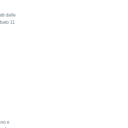
tti dalle
abato 11
ino e