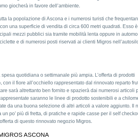
mo giocherà in favore dell’ambiente.
tta la popolazione di Ascona e i numerosi turisti che frequentan
on una superficie di vendita di circa 600 metri quadrati. Esso è
cipali mezzi pubblici sia tramite mobilità lenta oppure in automo
lette e di numerosi posti riservati ai clienti Migros nell’autosil
a spesa quotidiana o settimanale più ampia. L’offerta di prodotti
o, con il fiore all’occhiello rappresentato dal rinnovato reparto fru
re sarà altrettanto ben fornito e spazierà dai numerosi articoli p
rappresentate saranno le linee di prodotto sostenibili e a chilom
ate da una buona selezione di altri articoli a valore aggiunto. Il
 un po’ più di fretta, di pratiche e rapide casse per il self check
offerta di questo rinnovato negozio Migros.
I MIGROS ASCONA