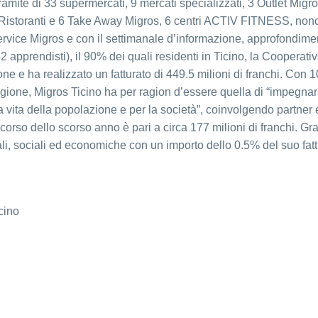
amite di 33 supermercati, 9 mercati specializzati, 3 Outlet Migro
 Ristoranti e 6 Take Away Migros, 6 centri ACTIV FITNESS, non
ervice Migros e con il settimanale d’informazione, approfondime
 apprendisti), il 90% dei quali residenti in Ticino, la Cooperati
one e ha realizzato un fatturato di 449.5 milioni di franchi. Con 
regione, Migros Ticino ha per ragion d’essere quella di “impegnar
 vita della popolazione e per la società”, coinvolgendo partner 
l corso dello scorso anno è pari a circa 177 milioni di franchi. Gra
ali, sociali ed economiche con un importo dello 0.5% del suo fat
cino