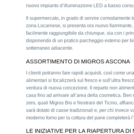
nuovo impianto d’illuminazione LED a basso consu
Il supermercato, in grado di servire comodamente tu
zona Locarnese, si presenta ora nuovo fiammante, c
facilmente raggiungibile da chiunque, sia con i prin
disponendo di un pratico parcheggio esterno per bicic
sotterraneo adiacente.
ASSORTIMENTO DI MIGROS ASCONA
I clienti potranno fare rapidi acquisti, così come un
alimentari si focalizzerà sul fresco e sull’ultra fresc
verdura di nuova concezione. Il reparto non alimenta
casa fino ad arrivare all’area della cosmetica. Ben 
zero, quali Migros Bio e Nostrani del Ticino, affianc
sarà dotato di casse tradizionali e, per chi invece va
moderno forno per la cottura del pane completerà l’
LE INIZIATIVE PER LA RIAPERTURA D