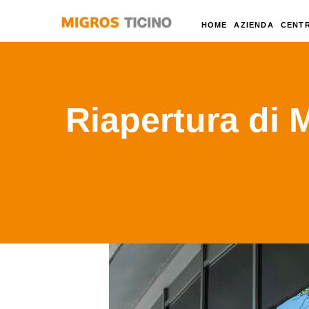
HOME
AZIENDA
CENTR
Riapertura di 
Home
C