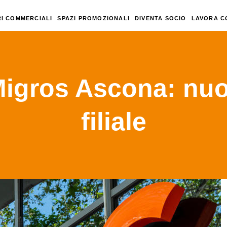
I COMMERCIALI
SPAZI PROMOZIONALI
DIVENTA SOCIO
LAVORA C
Migros Ascona: nuo
filiale
omunicati Stampa
Riapertura di Migros Ascona: nuova vest