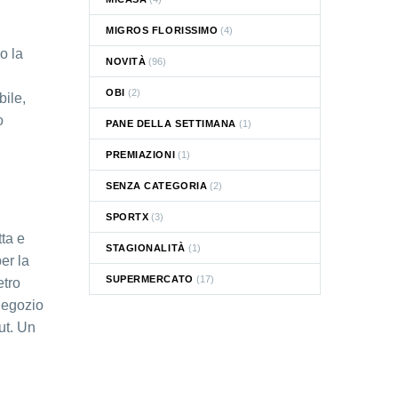
MIGROS FLORISSIMO
(4)
o la
NOVITÀ
(96)
OBI
(2)
bile,
o
PANE DELLA SETTIMANA
(1)
PREMIAZIONI
(1)
SENZA CATEGORIA
(2)
SPORTX
(3)
tta e
STAGIONALITÀ
(1)
er la
SUPERMERCATO
(17)
etro
 negozio
out. Un