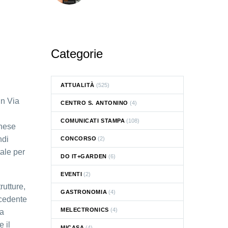
Categorie
ATTUALITÀ
(525)
in Via
CENTRO S. ANTONINO
(4)
COMUNICATI STAMPA
(108)
rnese
ndi
CONCORSO
(2)
tale per
DO IT+GARDEN
(6)
EVENTI
(2)
rutture,
GASTRONOMIA
(4)
ecedente
MELECTRONICS
(4)
 a
 il
MICASA
(4)