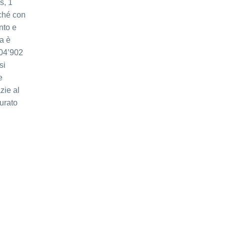
s, 1
ché con
nto e
va è
104’902
si
e
zie al
turato