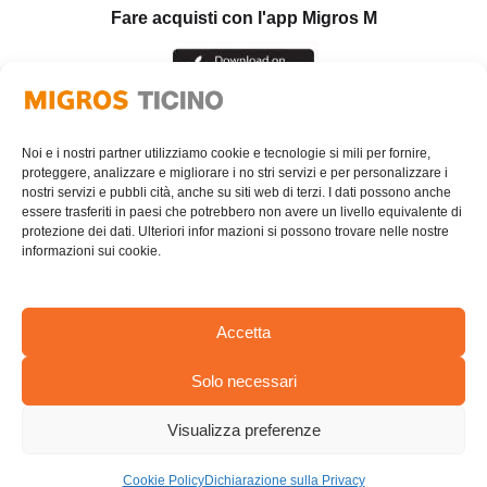
Fare acquisti con l'app Migros M
Noi e i nostri partner utilizziamo cookie e tecnologie si mili per fornire,
proteggere, analizzare e migliorare i no stri servizi e per personalizzare i
nostri servizi e pubbli cità, anche su siti web di terzi. I dati possono anche
essere trasferiti in paesi che potrebbero non avere un livello equivalente di
protezione dei dati. Ulteriori infor mazioni si possono trovare nelle nostre
informazioni sui cookie.
Accetta
Solo necessari
AREA RISERVATA
Visualizza preferenze
© Cooperativa Migros Ticino
PRIVACY POLICY
Cookie Policy
Dichiarazione sulla Privacy