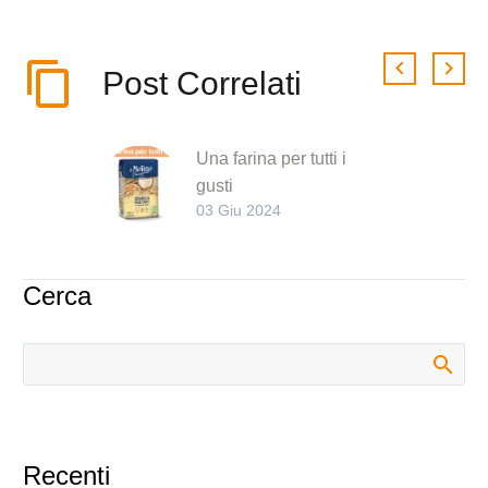
Post Correlati
Una farina per tutti i
gusti
03 Giu 2024
La semola rimacinata di
grano duro permette di
preparare molte genuine
Cerca
specialità
Recenti